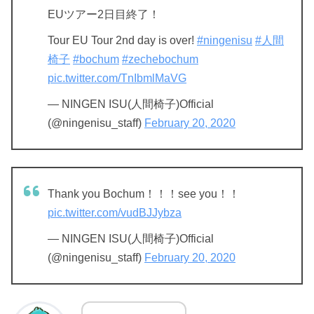
EUツアー2日目終了！
Tour EU Tour 2nd day is over!
#ningenisu
#人間
椅子
#bochum
#zechebochum
pic.twitter.com/TnIbmlMaVG
— NINGEN ISU(人間椅子)Official
(@ningenisu_staff)
February 20, 2020
Thank you Bochum！！！see you！！
pic.twitter.com/vudBJJybza
— NINGEN ISU(人間椅子)Official
(@ningenisu_staff)
February 20, 2020