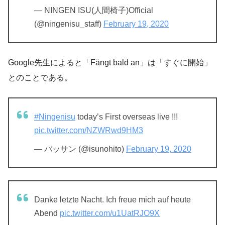
— NINGEN ISU(人間椅子)Official
(@ningenisu_staff)
February 19, 2020
Google先生によると「Fängt bald an」は「すぐに開始」
とのことである。
#Ningenisu
today’s First overseas live !!!
pic.twitter.com/NZWRwd9HM3
— バッサン (@isunohito)
February 19, 2020
Danke letzte Nacht. Ich freue mich auf heute
Abend
pic.twitter.com/u1UatRJO9X