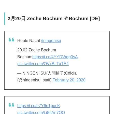
2月20日 Zeche Bochum ＠Bochum [DE]
Heute Nacht
#ningenisu
20.02 Zeche Bochum
Bochum
https://t.co/4YYDWdg0sA
pic.twitter.com/OVxBLTxTE4
— NINGEN ISU(人間椅子)Official
(@ningenisu_staff)
February 20, 2020
https://t.co/e7Y6n1pucK
pic.twitter.com/Li8ItAn7OQ