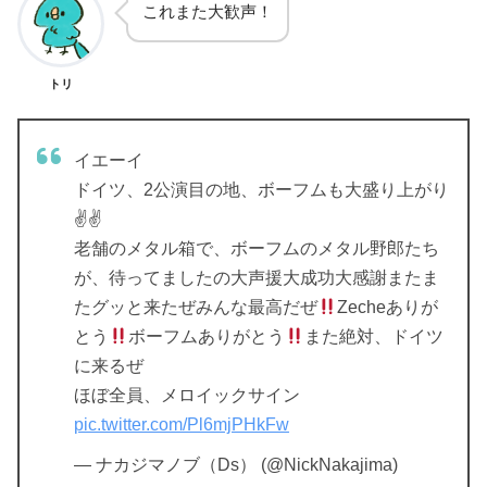
これまた大歓声！
トリ
イエーイ
ドイツ、2公演目の地、ボーフムも大盛り上がり
✌️✌️
老舗のメタル箱で、ボーフムのメタル野郎たち
が、待ってましたの大声援大成功大感謝またま
たグッと来たぜみんな最高だぜ
Zecheありが
とう
ボーフムありがとう
また絶対、ドイツ
に来るぜ
ほぼ全員、メロイックサイン
pic.twitter.com/Pl6mjPHkFw
— ナカジマノブ（Ds） (@NickNakajima)