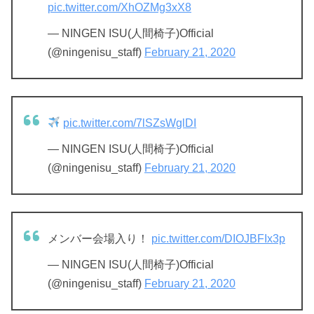
pic.twitter.com/XhOZMg3xX8
— NINGEN ISU(人間椅子)Official
(@ningenisu_staff)
February 21, 2020
pic.twitter.com/7lSZsWglDI
— NINGEN ISU(人間椅子)Official
(@ningenisu_staff)
February 21, 2020
メンバー会場入り！
pic.twitter.com/DIOJBFIx3p
— NINGEN ISU(人間椅子)Official
(@ningenisu_staff)
February 21, 2020