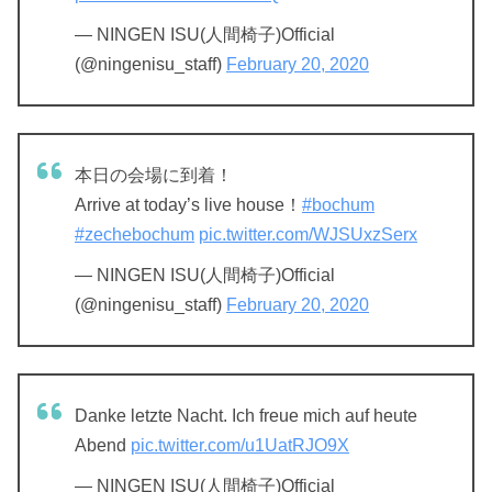
— NINGEN ISU(人間椅子)Official
(@ningenisu_staff)
February 20, 2020
本日の会場に到着！
Arrive at today’s live house！
#bochum
#zechebochum
pic.twitter.com/WJSUxzSerx
— NINGEN ISU(人間椅子)Official
(@ningenisu_staff)
February 20, 2020
Danke letzte Nacht. Ich freue mich auf heute
Abend
pic.twitter.com/u1UatRJO9X
— NINGEN ISU(人間椅子)Official