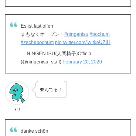
Es ist fast offen
まもなくオープン！
#ningenisu
#bochum
#zechebochum
pic.twitter.com/lwitkoUZlH
— NINGEN ISU(人間椅子)Official
(@ningenisu_staff)
February 20, 2020
並んでる！
トリ
danke schön