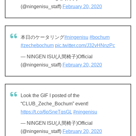
(@ningenisu_staff)
February 20, 2020
本日のケータリング
#ningenisu
#bochum
#zechebochum
pic.twitter.com/J32vHNnzPc
— NINGEN ISU(人間椅子)Official
(@ningenisu_staff)
February 20, 2020
Look the GIF I posted of the
“CLUB_Zeche_Bochum” event!
https://t.co/6pSneTqsGL
#ningenisu
— NINGEN ISU(人間椅子)Official
(@ningenisu_staff)
February 20, 2020