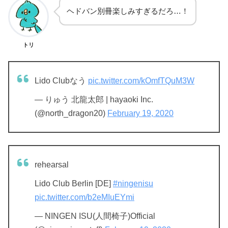
ヘドバン別冊楽しみすぎるだろ…！
トリ
Lido Clubなう
pic.twitter.com/kOmfTQuM3W
— りゅう 北龍太郎 | hayaoki Inc.
(@north_dragon20)
February 19, 2020
rehearsal
Lido Club Berlin [DE]
#ningenisu
pic.twitter.com/b2eMIuEYmi
— NINGEN ISU(人間椅子)Official