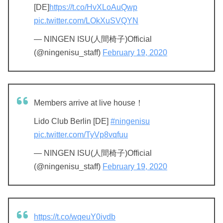
[DE]
https://t.co/HvXLoAuQwp
pic.twitter.com/LOkXuSVQYN
— NINGEN ISU(人間椅子)Official
(@ningenisu_staff)
February 19, 2020
Members arrive at live house！
Lido Club Berlin [DE]
#ningenisu
pic.twitter.com/TyVp8vqfuu
— NINGEN ISU(人間椅子)Official
(@ningenisu_staff)
February 19, 2020
https://t.co/wqeuY0ivdb