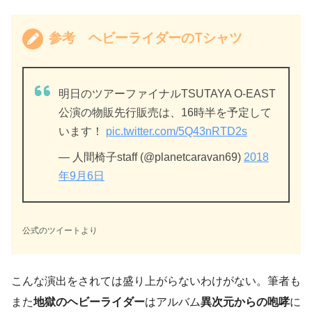
参考 ヘビーライダーのTシャツ
明日のツアーファイナルTSUTAYA O-EAST
公演の物販先行販売は、16時半を予定して
います！
pic.twitter.com/5Q43nRTD2s
— 人間椅子staff (@planetcaravan69)
2018
年9月6日
公式のツイートより
こんな演出をされては盛り上がらないわけがない。筆者も
また
地獄のヘビーライダー
はアルバム
異次元からの咆哮
に