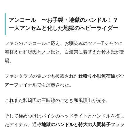
アンコール 〜お手製・地獄のハンドル！？
一大アンセムと化した地獄のヘビーライダー
ファンのアンコールに応え、お馴染みのツアーTシャツに
着替えた和嶋氏とノブ氏と、白装束に着替えた鈴木氏が登
場。
ファンクラブの集いでも披露された
辻斬り小唄無宿編
がツ
アーファイナルでも演奏された。
これまた和嶋氏の三味線のごとき和風演出が光る。
そして極めつけはバイクのヘッドライトとハンドルを模し
たアイテム、通称
地獄のハンドル
と
特大の人間椅子フラッ