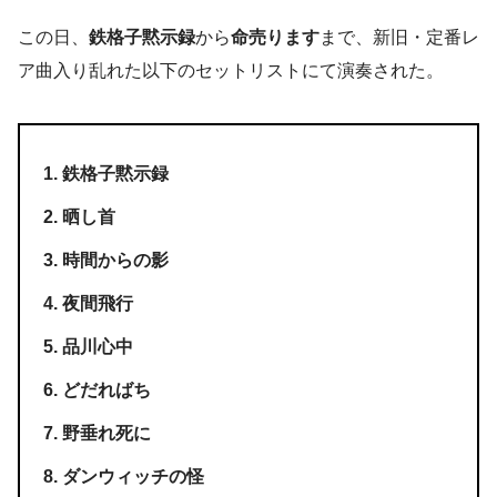
この日、
鉄格子黙示録
から
命売ります
まで、新旧・定番レ
ア曲入り乱れた以下のセットリストにて演奏された。
鉄格子黙示録
晒し首
時間からの影
夜間飛行
品川心中
どだればち
野垂れ死に
ダンウィッチの怪