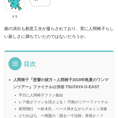
トリ
曲の演出も創意工夫が凝らされており、実に人間椅子らし
い新しさに満ちていたのではないだろうか。
目次
人間椅子『恩讐の彼方～人間椅子2018年晩夏のワンマ
ンツアー』ファイナル@渋谷 TSUTAYA O-EAST
平日に人間椅子ファン集結
レア曲がファンを揺さぶる！ 円熟のツアーファイナル
夜間飛行 〜鈴木氏、ベース弾きながらテルミン演奏
どだればち 〜廃盤の「踊る一寸法師」再発か！？