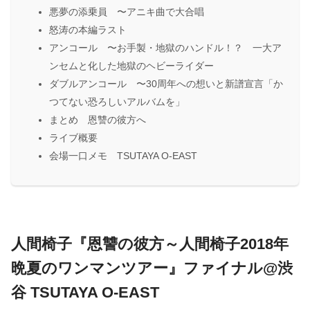
悪夢の添乗員 〜アニキ曲で大合唱
怒涛の本編ラスト
アンコール 〜お手製・地獄のハンドル！？ 一大ア
ンセムと化した地獄のヘビーライダー
ダブルアンコール 〜30周年への想いと新譜宣言「か
つてない恐ろしいアルバムを」
まとめ 恩讐の彼方へ
ライブ概要
会場一口メモ TSUTAYA O-EAST
人間椅子『恩讐の彼方～人間椅子2018年
晩夏のワンマンツアー』ファイナル@渋
谷 TSUTAYA O-EAST