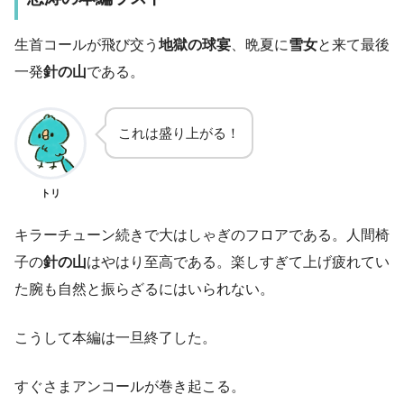
生首コールが飛び交う
地獄の球宴
、晩夏に
雪女
と来て最後
一発
針の山
である。
これは盛り上がる！
トリ
キラーチューン続きで大はしゃぎのフロアである。人間椅
子の
針の山
はやはり至高である。楽しすぎて上げ疲れてい
た腕も自然と振らざるにはいられない。
こうして本編は一旦終了した。
すぐさまアンコールが巻き起こる。