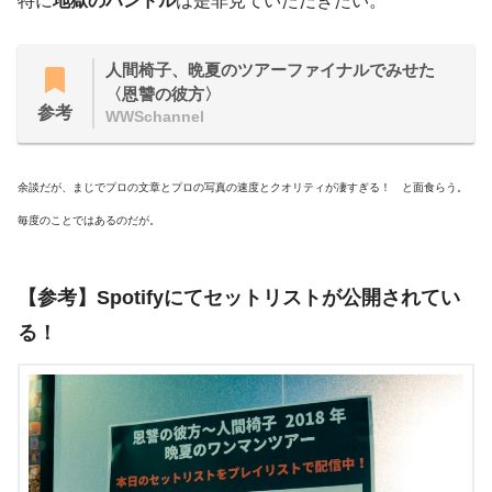
特に
地獄のハンドル
は是非見ていただきたい。
人間椅子、晩夏のツアーファイナルでみせた
〈恩讐の彼方〉
参考
WWSchannel
余談だが、まじでプロの文章とプロの写真の速度とクオリティが凄すぎる！ と面食らう。
毎度のことではあるのだが。
【参考】Spotifyにてセットリストが公開されてい
る！