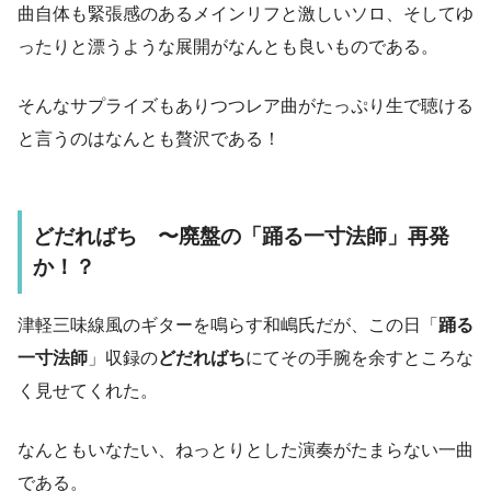
曲自体も緊張感のあるメインリフと激しいソロ、そしてゆ
ったりと漂うような展開がなんとも良いものである。
そんなサプライズもありつつレア曲がたっぷり生で聴ける
と言うのはなんとも贅沢である！
どだればち 〜廃盤の「踊る一寸法師」再発
か！？
津軽三味線風のギターを鳴らす和嶋氏だが、この日「
踊る
一寸法師
」収録の
どだればち
にてその手腕を余すところな
く見せてくれた。
なんともいなたい、ねっとりとした演奏がたまらない一曲
である。