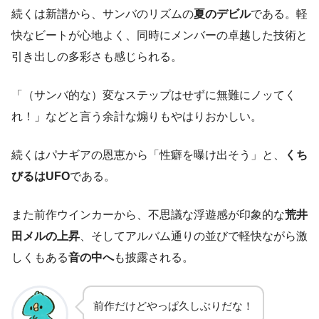
続くは新譜から、サンバのリズムの
夏のデビル
である。軽
快なビートが心地よく、同時にメンバーの卓越した技術と
引き出しの多彩さも感じられる。
「（サンバ的な）変なステップはせずに無難にノッてく
れ！」などと言う余計な煽りもやはりおかしい。
続くはパナギアの恩恵から「性癖を曝け出そう」と、
くち
びるはUFO
である。
また前作ウインカーから、不思議な浮遊感が印象的な
荒井
田メルの上昇
、そしてアルバム通りの並びで軽快ながら激
しくもある
音の中へ
も披露される。
前作だけどやっぱ久しぶりだな！