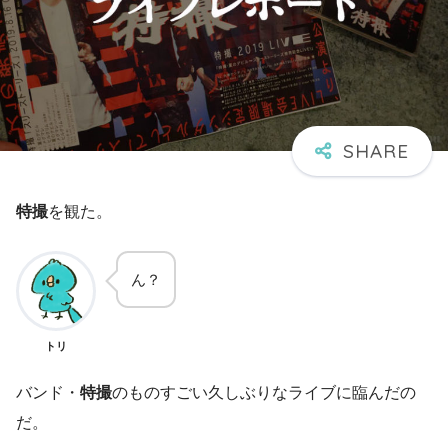
特撮
を観た。
ん？
トリ
バンド・
特撮
のものすごい久しぶりなライブに臨んだの
だ。