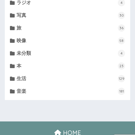
ラジオ
4
写真
30
旅
36
映像
58
未分類
4
本
23
生活
129
音楽
181
HOME