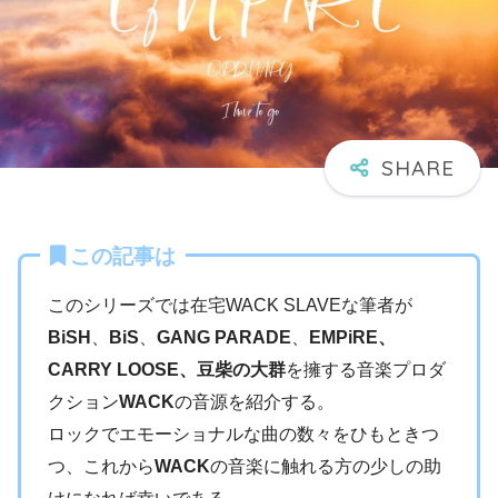
この記事は
このシリーズでは在宅WACK SLAVEな筆者が
BiSH
、
BiS
、
GANG PARADE
、
EMPiRE、
CARRY LOOSE、豆柴の大群
を擁する音楽プロダ
クション
WACK
の音源を紹介する。
ロックでエモーショナルな曲の数々をひもときつ
つ、これから
WACK
の音楽に触れる方の少しの助