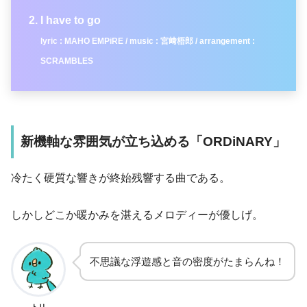
I have to go
lyric : MAHO EMPiRE / music : 宮﨑梧郎 / arrangement :
SCRAMBLES
新機軸な雰囲気が立ち込める「ORDiNARY」
冷たく硬質な響きが終始残響する曲である。
しかしどこか暖かみを湛えるメロディーが優しげ。
不思議な浮遊感と音の密度がたまらんね！
トリ