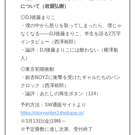
について（岩淵弘樹）
◎DJ後藤まりこ
・僕の中から怒りを取ってしまったら、僕じゃ
なくなる――DJ後藤まりこ、半生を語る2万字
インタビュー（西澤裕郎）
・論評：DJ後藤まりこには敵わない（横澤魁
人）
◎東京初期衝動
・銀杏BOYZに衝撃を受けたギャルたちのパン
クロック（西澤裕郎）
・論評：あたしの再生ボタン（124）
予約方法：SW通販サイトより
https://storywriter2.thebase.in/
※3月13日(金)19時～
※予定冊数に達し次第、受付終了