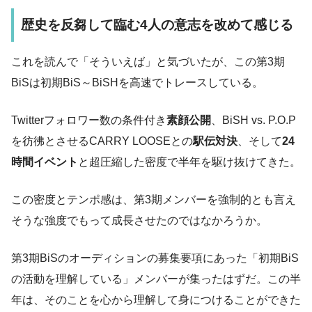
歴史を反芻して臨む4人の意志を改めて感じる
これを読んで「そういえば」と気づいたが、この第3期
BiSは初期BiS～BiSHを高速でトレースしている。
Twitterフォロワー数の条件付き
素顔公開
、BiSH vs. P.O.P
を彷彿とさせるCARRY LOOSEとの
駅伝対決
、そして
24
時間イベント
と超圧縮した密度で半年を駆け抜けてきた。
この密度とテンポ感は、第3期メンバーを強制的とも言え
そうな強度でもって成長させたのではなかろうか。
第3期BiSのオーディションの募集要項にあった「初期BiS
の活動を理解している」メンバーが集ったはずだ。この半
年は、そのことを心から理解して身につけることができた