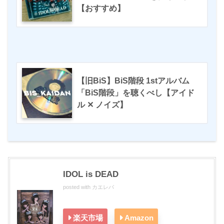
【おすすめ】
【旧BiS】BiS階段 1stアルバム
「BiS階段」を聴くべし【アイド
ル ✕ ノイズ】
IDOL is DEAD
posted with
カエレバ
楽天市場
Amazon