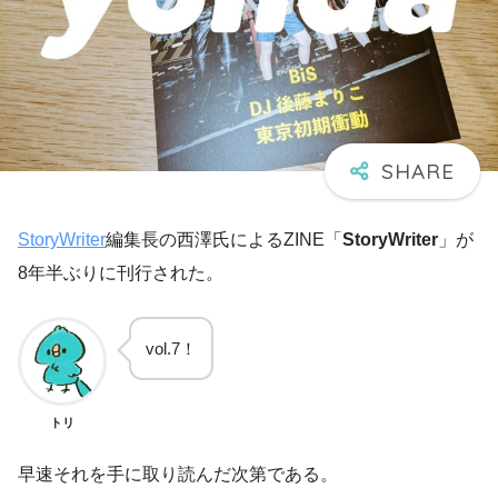
StoryWriter
編集長の西澤氏によるZINE「
StoryWriter
」が
8年半ぶりに刊行された。
vol.7！
トリ
早速それを手に取り読んだ次第である。