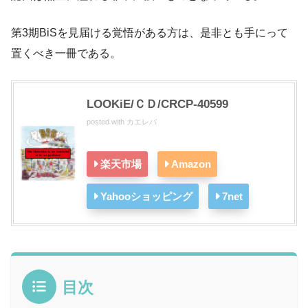
第3期BiSを見届ける覚悟がある方は、是非とも手にって
置くべき一冊である。
LOOKiE/ＣＤ/CRCP-40599
posted with
カエレバ
楽天市場
Amazon
Yahooショッピング
7net
目次