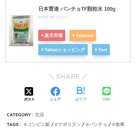
日本曹達 パンチョTF顆粒水 100g
posted with
カエレバ
楽天市場
Amazon
Yahooショッピング
7net
SHARE
LINE
ポスト
シェア
はてブ
CATEGORY :
生活
TAGS :
コンビニ飯
ナポリタン
パンチョ
食事