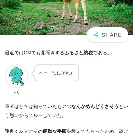
最近ではCMでも見聞きする
ふるさと納税
である。
へー（なにそれ）
トリ
筆者は存在は知っていたものの
なんかめんどくさそう
とい
う思いからスルーしていた。
運良く友人にその
簡単な手順
を教えてもらったため、駆け