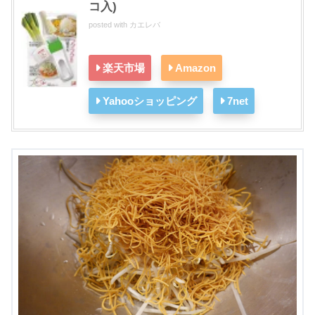
コ入)
posted with
カエレバ
楽天市場
Amazon
Yahooショッピング
7net