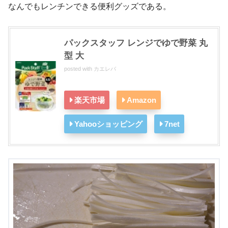
なんでもレンチンできる便利グッズである。
パックスタッフ レンジでゆで野菜 丸
型 大
posted with
カエレバ
楽天市場
Amazon
Yahooショッピング
7net