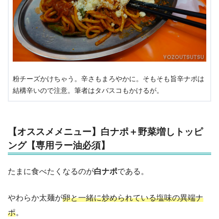
粉チーズかけちゃう。辛さもまろやかに。そもそも旨辛ナポは
結構辛いので注意。筆者はタバスコもかけるが。
【オススメメニュー】白ナポ＋野菜増しトッピ
ング【専用ラー油必須】
たまに食べたくなるのが
白ナポ
である。
やわらか太麺が
卵と一緒に炒められている塩味の異端ナ
ポ
。