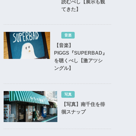
読むべし【展示も観
てきた】
音楽
【音楽】
PIGGS『SUPERBAD』
を聴くべし【激アツシ
ングル】
写真
【写真】南千住を徘
徊スナップ