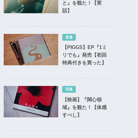
と』を観た！【実
話】
音楽
【PIGGS】EP『1ミ
リでも』発売【初回
特典付きを買った】
写真
【映画】『関心領
域』を観た！【体感
すべし】