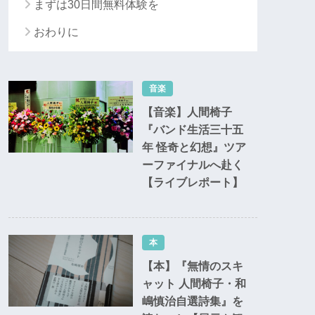
まずは30日間無料体験を
おわりに
音楽
【音楽】人間椅子
『バンド生活三十五
年 怪奇と幻想』ツア
ーファイナルへ赴く
【ライブレポート】
本
【本】『無情のスキ
ャット 人間椅子・和
嶋慎治自選詩集』を