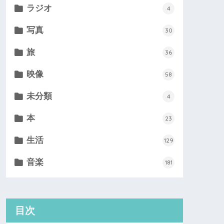
ラジオ
4
写真
30
旅
36
映像
58
未分類
4
本
23
生活
129
音楽
181
目次