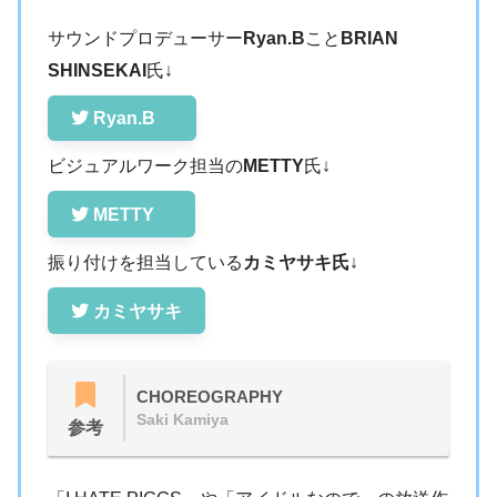
サウンドプロデューサー
Ryan.B
こと
BRIAN
SHINSEKAI
氏↓
Ryan.B
ビジュアルワーク担当の
METTY
氏↓
METTY
振り付けを担当している
カミヤサキ氏
↓
カミヤサキ
CHOREOGRAPHY
Saki Kamiya
参考