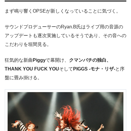
まず鳴り響くOPSEが新しくなっていることに気づく。
サウンドプロデューサーのRyan.B氏はライブ用の音源の
アップデートも逐次実施しているそうであり、その音への
こだわりを垣間見る。
狂気的な新曲
Piggy
で幕開け、
クマンバチの独白、
THANK YOU FUCK YOU
そして
PIGGS -モナ・リザ-
と序
盤に畳み掛ける。