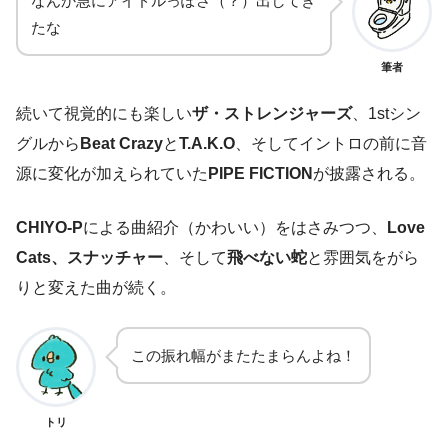
なんか急にアイドルっぽさ（？）出してき
たな
筆者
続いて視覚的にも楽しい
ザ・ストレンジャーズ
、1stシン
グルから
Beat Crazy
と
T.A.K.O
、そしてイントロの前に音
源に変化が加えられていた
PIPE FICTION
が披露される。
CHIYO-P
による曲紹介（かわいい）をはさみつつ、
Love
Cats、スナッチャー
、そして
飛べない蛇
と雰囲気をがら
りと変えた曲が続く。
この振れ幅がまたたまらんよね！
トリ