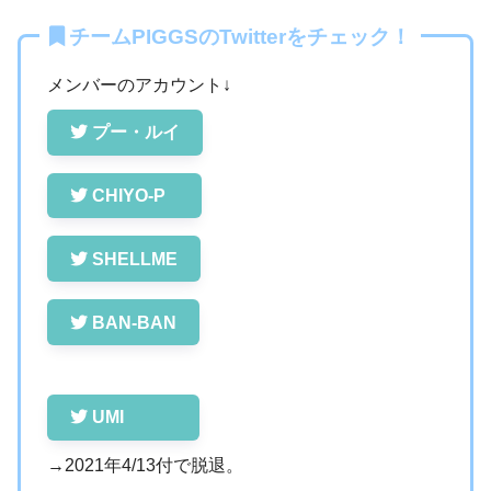
チームPIGGS
のTwitterをチェック！
メンバーのアカウント↓
プー・ルイ
CHIYO-P
SHELLME
BAN-BAN
UMI
→2021年4/13付で脱退。