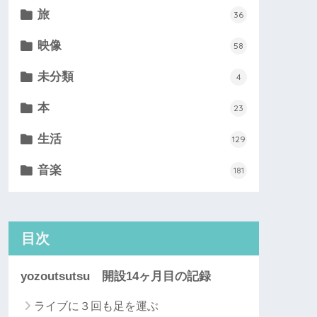
旅
36
映像
58
未分類
4
本
23
生活
129
音楽
181
目次
yozoutsutsu 開設14ヶ月目の記録
ライブに３回も足を運ぶ