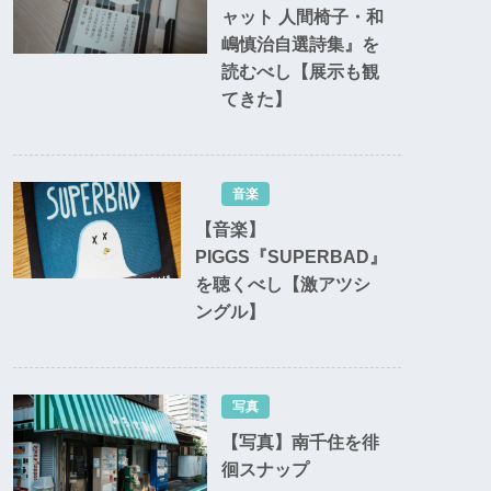
ャット 人間椅子・和
嶋慎治自選詩集』を
読むべし【展示も観
てきた】
音楽
【音楽】
PIGGS『SUPERBAD』
を聴くべし【激アツシ
ングル】
写真
【写真】南千住を徘
徊スナップ