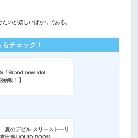
行けたのが嬉しいばかりである。
らもチェック！
rand-new idol
【３期始動！】
「夏のデビル スリーストーリ
寿LIQUID ROOM