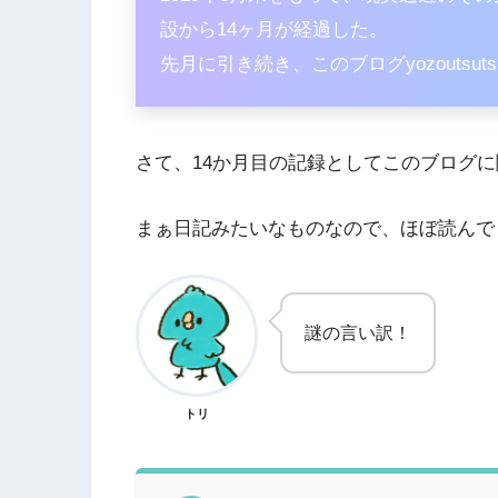
設から14ヶ月が経過した。
先月に引き続き、このブログyozouts
さて、
14
か月目の記録としてこのブログに
まぁ日記みたいなものなので、ほぼ読んで
謎の言い訳！
トリ