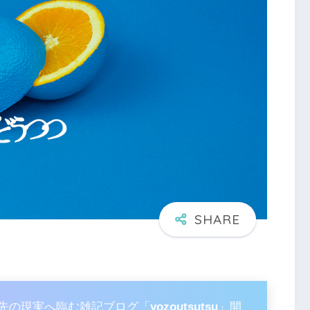
の先の現実へ臨む雑記ブログ「
yozoutsutsu
」開