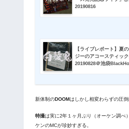
20190816
【ライブレポート】夏の
ジーのアコースティック
20190828＠池袋BlackHo
新体制の
DOOM
はしかし相変わらずの圧倒
特撮
は実に2年１ヶ月ぶり（オーケン調べ
ケンのMCが珍妙すぎる。