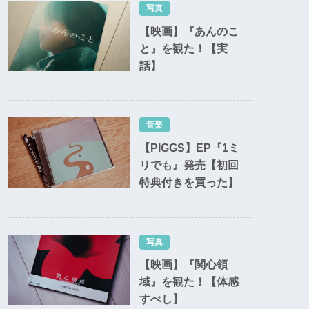
写真
【映画】『あんのこ
と』を観た！【実
話】
音楽
【PIGGS】EP『1ミ
リでも』発売【初回
特典付きを買った】
写真
【映画】『関心領
域』を観た！【体感
すべし】