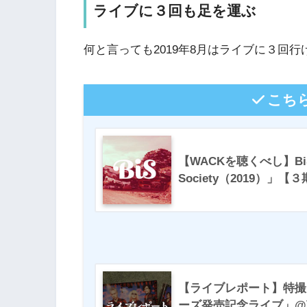
ライブに３回も足を運ぶ
何と言っても2019年8月はライブに３回
こち
【WACKを聴くべし】BiS「B
Society（2019）」
【ライブレポート】特撮
ーズ発売記念ライブ」@恵比