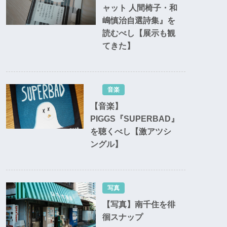
ャット 人間椅子・和
嶋慎治自選詩集』を
読むべし【展示も観
てきた】
音楽
【音楽】
PIGGS『SUPERBAD』
を聴くべし【激アツシ
ングル】
写真
【写真】南千住を徘
徊スナップ