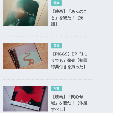
写真
【映画】『あんのこ
と』を観た！【実
話】
音楽
【PIGGS】EP『1ミ
リでも』発売【初回
特典付きを買った】
写真
【映画】『関心領
域』を観た！【体感
すべし】