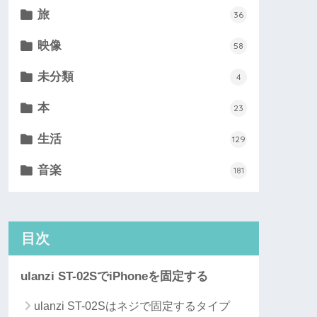
旅
36
映像
58
未分類
4
本
23
生活
129
音楽
181
目次
ulanzi ST-02SでiPhoneを固定する
ulanzi ST-02Sはネジで固定するタイプ