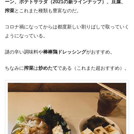
ーン、ポテトサラダ（2021の新ラインナップ）、豆腐、
搾菜
とこれまた種類も豊富なのだ。
コロナ禍になってからは都度新しい割りばしで取っていく
ようになっている。
謎の辛い調味料や
棒棒鶏ドレッシング
がおすすめ。
ちなみに
搾菜
は
炒めたて
である（これまた超おすすめ）。