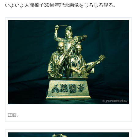
いよいよ人間椅子30周年記念胸像をじろじろ観る。
正面。