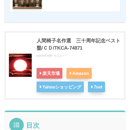
人間椅子名作選 三十周年記念ベスト
盤/ＣＤ/TKCA-74871
posted with
カエレバ
楽天市場
Amazon
Yahooショッピング
7net
目次