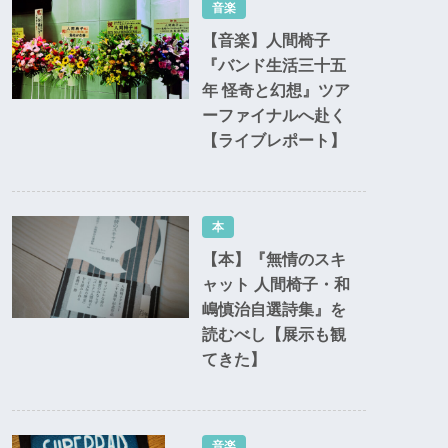
音楽
【音楽】人間椅子
『バンド生活三十五
年 怪奇と幻想』ツア
ーファイナルへ赴く
【ライブレポート】
本
【本】『無情のスキ
ャット 人間椅子・和
嶋慎治自選詩集』を
読むべし【展示も観
てきた】
音楽