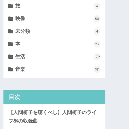
旅
36
映像
58
未分類
4
本
23
生活
129
音楽
181
目次
【人間椅子を聴くべし】人間椅子のライ
ブ盤の収録曲