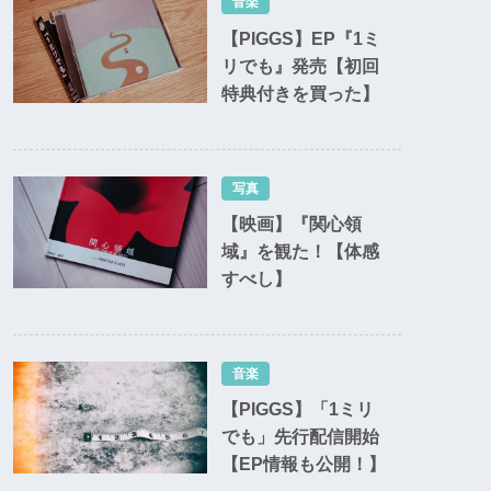
音楽
【PIGGS】EP『1ミ
リでも』発売【初回
特典付きを買った】
写真
【映画】『関心領
域』を観た！【体感
すべし】
音楽
【PIGGS】「1ミリ
でも」先行配信開始
【EP情報も公開！】