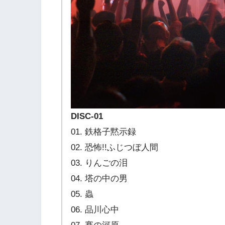
DISC-01
01. 鉄格子黙示録
02. 恐怖!!ふじつぼ人間
03. りんごの泪
04. 塔の中の男
05. 蟲
06. 品川心中