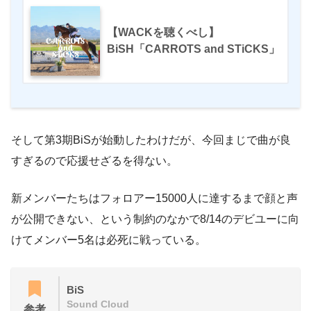
【WACKを聴くべし】
BiSH「CARROTS and STiCKS」
そして第
3
期
BiS
が始動したわけだが、今回まじで曲が良
すぎるので応援せざるを得ない。
新メンバーたちはフォロアー
15000
人に達するまで顔と声
が公開できない、という制約のなかで
8/14
のデビユーに向
けてメンバー
5
名は必死に戦っている。
BiS
Sound Cloud
参考