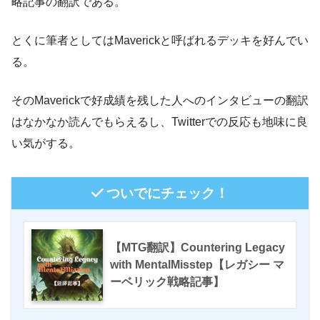
略記事の翻訳である。
とくに筆者としては
Maverick
と呼ばれるデッキを好んでい
る。
その
Maverick
で好成績を残した人へのインタビューの翻訳
はなかなか読んでもらえるし、
Twitter
での反応も地味に良
い気がする。
ついでにチェック！
【MTG翻訳】Countering Legacy
with MentalMisstep【レガシー マ
ーベリック戦略記事】