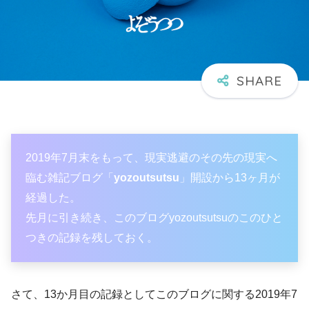
2019年7月末をもって、現実逃避のその先の現実へ
臨む雑記ブログ「
yozoutsutsu
」開設から13ヶ月が
経過した。
先月に引き続き、このブログyozoutsutsuのこのひと
つきの記録を残しておく。
さて、
13
か月目の記録としてこのブログに関する
2019
年
7