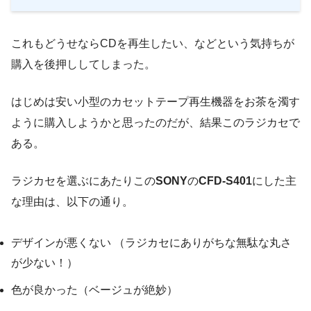
これもどうせならCDを再生したい、などという気持ちが
購入を後押ししてしまった。
はじめは安い小型のカセットテープ再生機器をお茶を濁す
ように購入しようかと思ったのだが、結果このラジカセで
ある。
ラジカセを選ぶにあたりこの
SONY
の
CFD-S401
にした主
な理由は、以下の通り。
デザインが悪くない （ラジカセにありがちな無駄な丸さ
が少ない！）
色が良かった（ベージュが絶妙）