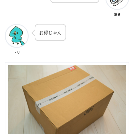
筆者
お得じゃん
トリ