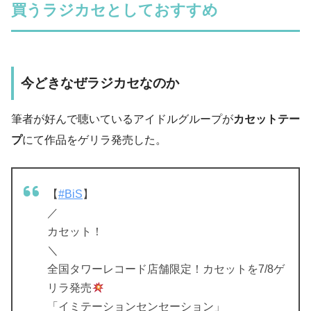
買うラジカセとしておすすめ
今どきなぜラジカセなのか
筆者が好んで聴いているアイドルグループが
カセットテー
プ
にて作品をゲリラ発売した。
【
#BiS
】
／
カセット！
＼
全国タワーレコード店舗限定！カセットを7/8ゲ
リラ発売
「イミテーションセンセーション」