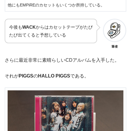
他にもEMPiREのカセットもいくつか所持している。
今後も
WACK
からはカセットテープがたび
たび出てくると予想している
筆者
さらに最近非常に素晴らしいCDアルバムを入手した。
それが
PIGGS
の
HALLO PIGGS
である。