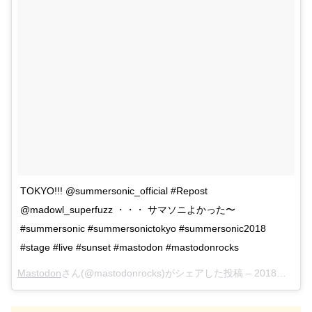
TOKYO!!! @summersonic_official #Repost
@madowl_superfuzz ・・・ サマソニよかった〜
#summersonic #summersonictokyo #summersonic2018
#stage #live #sunset #mastodon #mastodonrocks
Mastodon
さん(@mastodonrocks)がシェアした投稿 –
2018年 8月月19日午後9時47分PDT