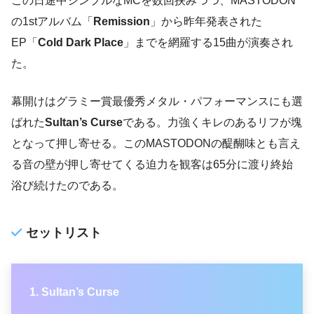
この日途中シンプルなMCを数回挟みつつ、MASTODON
の1stアルバム「
Remission
」から昨年発表された
EP「
Cold Dark Place
」までを網羅する15曲が演奏され
た。
幕開けはグラミー賞最優秀メタル・パフォーマンスにも選
ばれた
Sultan’s Curse
である。力強くキレのあるリフが塊
となって押し寄せる。このMASTODONの醍醐味とも言え
る音の壁が押し寄せてくる迫力を観客は65分に渡り終始
浴び続けたのである。
セットリスト
Sultan’s Curse