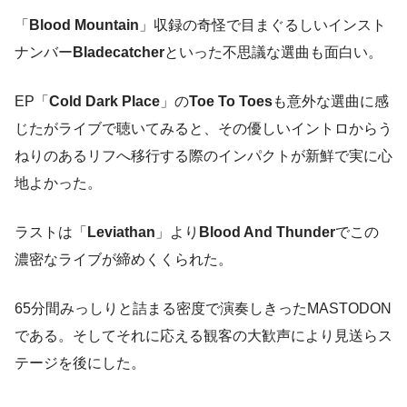
「
Blood Mountain
」収録の奇怪で目まぐるしいインスト
ナンバー
Bladecatcher
といった不思議な選曲も面白い。
EP「
Cold Dark Place
」の
Toe To Toes
も意外な選曲に感
じたがライブで聴いてみると、その優しいイントロからう
ねりのあるリフへ移行する際のインパクトが新鮮で実に心
地よかった。
ラストは「
Leviathan
」より
Blood And Thunder
でこの
濃密なライブが締めくくられた。
65分間みっしりと詰まる密度で演奏しきったMASTODON
である。そしてそれに応える観客の大歓声により見送らス
テージを後にした。