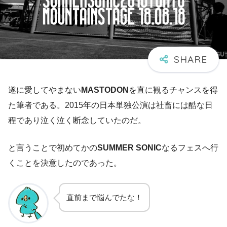
遂に愛してやまない
MASTODON
を直に観るチャンスを得
た筆者である。2015年の日本単独公演は社畜には酷な日
程であり泣く泣く断念していたのだ。
と言うことで初めてかの
SUMMER SONIC
なるフェスへ行
くことを決意したのであった。
直前まで悩んでたな！