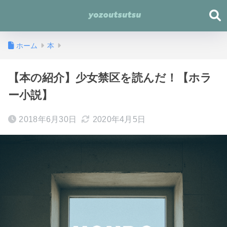
ホーム
本
【本の紹介】少女禁区を読んだ！【ホラ
ー小説】
2018年6月30日
2020年4月5日