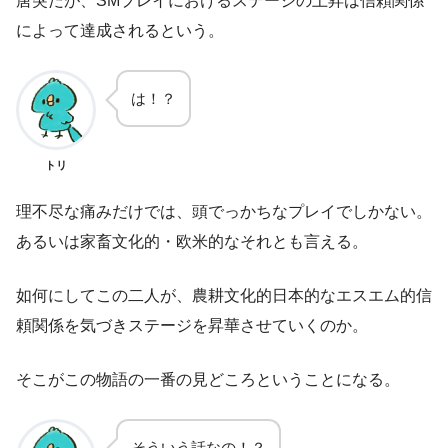
唐突だが、SMプレイにおけるステージの上昇は信頼関係
によって達成されるという。
は！？
トリ
理不尽な痛みだけでは、頭でっかちなプレイでしかない。
あるいは家畜文化的・欧米的なそれとも言える。
如何にしてこの二人が、
農耕文化的日本的なエスエム的信
頼関係を気づきステージを昇華させていく
のか。
そこがこの物語の一番の見どころということになる。
そういう話なの！？