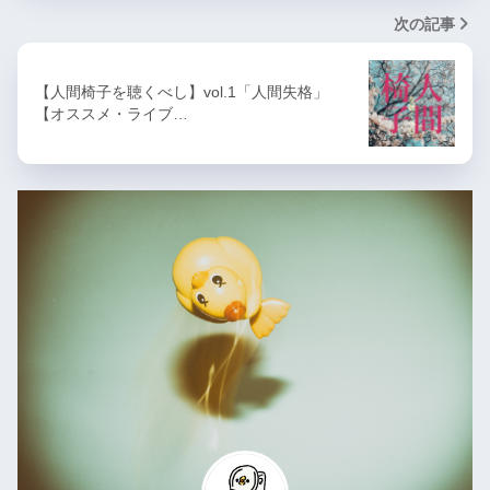
次の記事
【人間椅子を聴くべし】vol.1「人間失格」
【オススメ・ライブ…