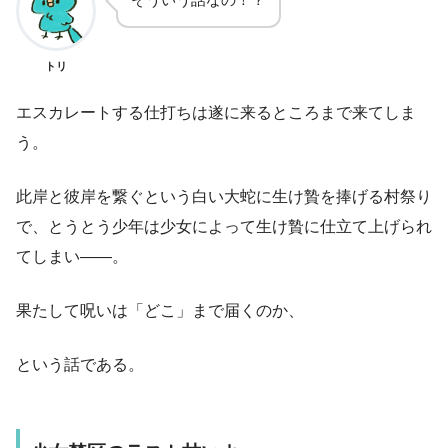
トリ
エスカレートする仕打ちは遂に来るところまで来てしま
う。
此岸と彼岸を繋ぐという白い大蛇に生け贄を捧げる村
祭り
で、とうとう少年は少女によって生け贄に仕立て上げられ
てしまい——。
果たして呪いは「どこ」まで届くのか、
という話である。