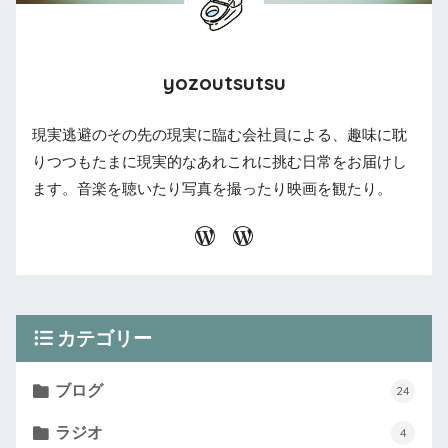
yozoutsutsu
現実逃避のその先の現実に臨む会社員による、趣味に耽
りつつもたまに現実的なあれこれに挑む日常をお届けし
ます。音楽を聴いたり写真を撮ったり映画を観たり。
カテゴリー
ブログ
24
ラジオ
4