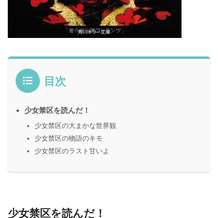
目次
少女禁区を読んだ！
少女禁区の大まかな世界観
少女禁区の物語のキモ
少女禁区のラスト甘いよ
少女禁区を読んだ！