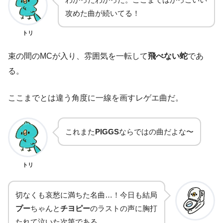
攻めた曲が続いてる！
トリ
束の間のMCが入り、雰囲気を一転して
飛べない蛇
であ
る。
ここまでとは違う角度に一線を画すレゲエ曲だ。
これまた
PIGGS
ならではの曲だよな〜
トリ
切なくも哀愁に満ちた名曲…！今日も結局
プー
ちゃんと
チヨピー
のラストの声に胸打
たれて泣いた次第である