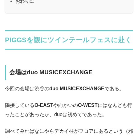
おわりに
PIGGSを観にツインテールフェスに赴く
会場はduo MUSICEXCHANGE
今回の会場は渋谷の
duo MUSICEXCHANGE
である。
隣接している
O-EAST
や向かいの
O-WEST
にはなんども行
ったことがあったが、duoは初めてであった。
調べてみればなにやらデカイ柱がフロアにあるという（邪