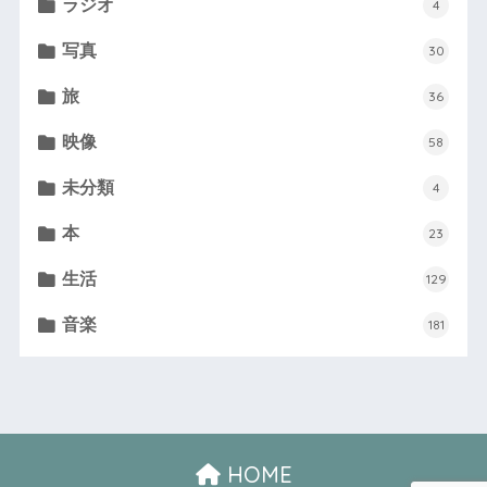
ラジオ
4
写真
30
旅
36
映像
58
未分類
4
本
23
生活
129
音楽
181
HOME