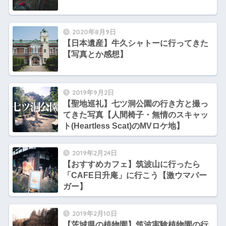
2020年8月9日
【日本遺産】牛久シャトーに行ってきた
【写真とか感想】
2019年9月2日
【聖地巡礼】七ツ洞公園の行き方と撮っ
てきた写真【人間椅子・無情のスキャッ
ト(Heartless Scat)のMVロケ地】
2019年2月24日
【おすすめカフェ】筑波山に行ったら
「CAFE日升庵」に行こう【激ウマバー
ガー】
2019年2月10日
【茨城県の植物園】筑波実験植物園の行