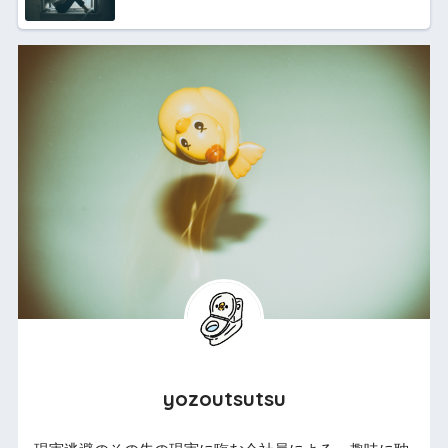
yozoutsutsu