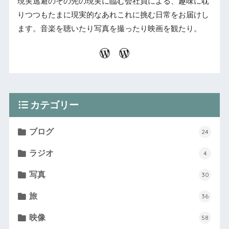
現実逃避のその先の現実に臨む会社員による、趣味に耽
りつつもたまに現実的なあれこれに挑む日常をお届けし
ます。音楽を聴いたり写真を撮ったり映画を観たり。
カテゴリー
ブログ
24
ラジオ
4
写真
30
旅
36
映像
58